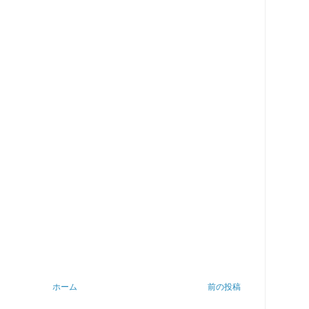
ホーム
前の投稿